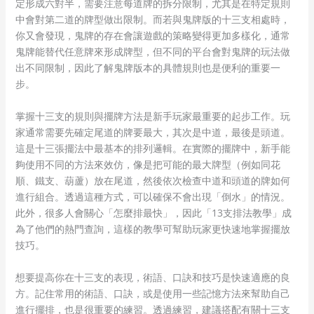
定形成六對半，需要注意每道牌的拆分限制，尤其是在特定規則
中會對第二道的牌型做出限制。而若與鬼牌版的十三支相處時，
你又會發現，鬼牌的存在會讓遊戲的策略變得更加多樣化，通常
鬼牌能替代任意牌來形成牌型，但不同的平台會對鬼牌的玩法做
出不同限制，因此了解鬼牌版本的具體規則也是便利的重要一
步。
掌握十三支的規則與擺牌方法是新手玩家最重要的起步工作。玩
家通常需要先確定尾道的牌要最大，其次是中道，最後是頭道。
這是十三張擺法中最基本的排列邏輯。在實際的擺牌中，新手能
夠使用不同的方法來效仿，像是把可能的最大牌型（例如同花
順、鐵支、葫蘆）放在尾道，然後依次檢查中道和頭道的牌如何
進行組合。透過這種方式，可以確保不會出現「倒水」的情況。
此外，很多人會關心「怎麼排最快」，因此「13支排法教學」成
為了他們的熱門查詢，這樣的教學可幫助玩家更快速地掌握擺放
技巧。
想要提高你在十三支的表現，術語、口訣和技巧是快速適應的良
方。記住常用的術語、口訣，或是使用一些記憶方法來幫助自己
進行擺排，也是很重要的練習。透過練習，建議搭配有關十三支