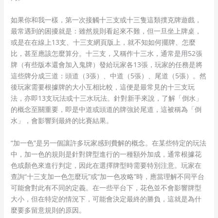
如果你和我一樣，第一次接觸十三支或十三隻這類撲克牌遊戲，
最常遇到的困擾就是：雖然規則看起來不難，但一旦坐上牌桌，
或是在在線上13支、十三支網頁版上，就不知如何擺牌、怎麼
比，甚至應該怎麼算分。十三支，又稱作十三水，通常是用52張
牌（有些版本還會加入鬼牌）發給玩家各13張，玩家的任務是將
這些牌分成三道：頭道（3張）、中道（5張）、尾道（5張）。然
後玩家需要根據牌的大小互相比較，這便是最常見的十三支玩
法，亦即13支玩法或十三水玩法。針對新手來說，了解「倒水」
的概念至關重要，即是中道或頭道的牌強於尾道，這被稱為「倒
水」，會影響到最終的比賽結果。
“加一色”是另一個讓許多玩家感到費解的概念。在某些特定的玩法
中，加一色的規則是針對牌型進行的一種額外加成，通常根據花
色或顏色來進行判定，因此在選擇牌型時需要特別注意。玩家在
查詢“十三支加一色怎麼玩”或“加一色攻略”時，應當理解不同平台
可能會對此有不同的定義。在一些平台下，花色並不會影響牌型
大小，但在特定的情況下，可能會決定最終的勝負，這就是為什
麼要多留意規則的原因。