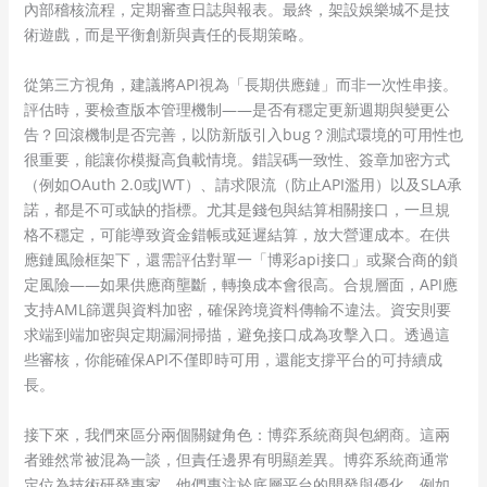
內部稽核流程，定期審查日誌與報表。最終，架設娛樂城不是技
術遊戲，而是平衡創新與責任的長期策略。
從第三方視角，建議將API視為「長期供應鏈」而非一次性串接。
評估時，要檢查版本管理機制——是否有穩定更新週期與變更公
告？回滾機制是否完善，以防新版引入bug？測試環境的可用性也
很重要，能讓你模擬高負載情境。錯誤碼一致性、簽章加密方式
（例如OAuth 2.0或JWT）、請求限流（防止API濫用）以及SLA承
諾，都是不可或缺的指標。尤其是錢包與結算相關接口，一旦規
格不穩定，可能導致資金錯帳或延遲結算，放大營運成本。在供
應鏈風險框架下，還需評估對單一「博彩api接口」或聚合商的鎖
定風險——如果供應商壟斷，轉換成本會很高。合規層面，API應
支持AML篩選與資料加密，確保跨境資料傳輸不違法。資安則要
求端到端加密與定期漏洞掃描，避免接口成為攻擊入口。透過這
些審核，你能確保API不僅即時可用，還能支撐平台的可持續成
長。
接下來，我們來區分兩個關鍵角色：博弈系統商與包網商。這兩
者雖然常被混為一談，但責任邊界有明顯差異。博弈系統商通常
定位為技術研發專家，他們專注於底層平台的開發與優化，例如