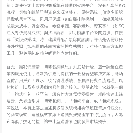
前：即使技術上能用包網系統在幾週內架設平台，沒有配套的KYC
流程（例如年齡驗證與資金來源查核）、風控系統（偵測多帳號
操縱或異常下注）與用戶保護（如自願排除機制），後續風險將
成最大成本。資金凍結、帳務爭議、客訴爆炸、資安事件（如SQL
注入導致資料洩露）與法律訴訟，都可能讓平台瞬間崩潰。在搜
尋「架設娛樂城」時，建議搭配合規顧問諮詢，評估是否需取得
海外牌照（如馬爾他或庫拉索的博弈執照），並整合第三方風控
工具，避免單純依賴包網商的內建模組。
首先，讓我們釐清「博弈包網意思」到底是什麼。這一詞彙在產
業內廣泛使用，通常指供應商提供的一套整合型解決方案，能涵
蓋前台用戶介面展示、後台管理系統、會員註冊與金流處理、風
控模組，以及多款遊戲內容的聚合接入。簡單來說，它就像一個
「一站式打包」的平台，讓合作方無需從零搭建，就能快速上線
運營。業界還常見「博弈包網」、「包網平台」或「包網系統」
等說法，本質上都是描述將多個系統模組與供應鏈資源打包交付
的商業模式。這種模式在線上遊戲與娛樂產業中特別流行，因為
它降低了技術門檻，讓中小型運營者也能參與市場競爭。