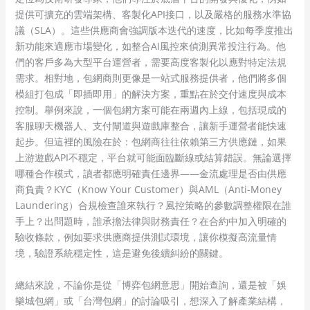
提供可擴充的雲端架構、客製化API接口，以及嚴格的服務水準協
議（SLA）。這些供應商會強調版本迭代的速度，比如每季度推出
新功能來適應市場變化，如整合AI風控來偵測異常投注行為。他
們的客戶多為大型平台運營者，需要高度客製化以應對特定法規
需求。相對地，包網商則更像是一站式服務提供者，他們將多個
模組打包成「即插即用」的解決方案，重點在於交付速度與成本
控制。舉例來說，一個包網方案可能在兩週內上線，包括現成的
客服聊天機器人、支付閘道與遊戲庫整合，讓新手運營者能快速
起步。但這裡的風險在於：包網商往往依賴第三方供應鏈，如果
上游遊戲API不穩定，平台就可能面臨斷線或結算錯誤。無論選擇
哪種合作模式，讀者都應明確責任邊界——金流處理是否由供應
商負責？KYC（Know Your Customer）與AML（Anti-Money
Laundering）合規檢查誰來執行？風控策略的參數調整權限在誰
手上？出問題時，誰承擔法律與財務責任？在合約中加入明確的
驗收條款，例如要求供應商提供測試環境，讓你模擬高流量情
境，驗證系統穩定性，這是避免後續糾紛的關鍵。
總結來說，不論你是從「博弈包網意思」開始查詢，還是被「娛
樂城包網」或「台灣包網」的討論吸引，想深入了解產業結構，