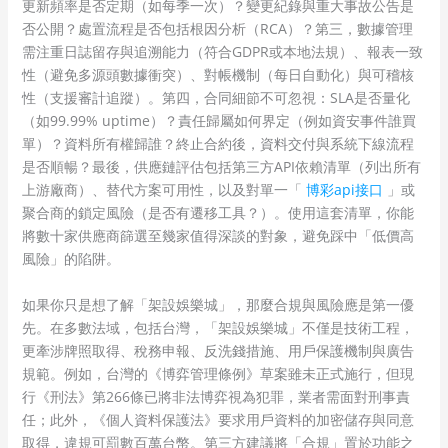
更新頻率是否定期（如每季一次）？變更紀錄與重大事故公告是
否公開？處置流程是否包括根因分析（RCA）？第三，數據管理
需注重日誌留存與追溯能力（符合GDPR或本地法規）、報表一致
性（避免多源頭數據衝突）、對帳機制（每日自動化）與可稽核
性（支援審計追蹤）。第四，合同細節不可忽視：SLA是否量化
（如99.99% uptime）？責任歸屬如何界定（例如資安事件誰買
單）？資料所有權歸誰？終止合約後，資料交付與系統下線流程
是否順暢？最後，供應鏈評估包括第三方API依賴清單（列出所有
上游廠商）、替代方案可用性，以及對單一「
博彩api接口
」或
聚合商的鎖定風險（是否有遷移工具？）。使用這套清單，你能
將數十家供應商篩選至幾家值得深談的對象，避免踩中「低價高
風險」的陷阱。
如果你只是想了解「架設娛樂城」，那麼合規與風險應是第一優
先。在多數法域，包括台灣，「架設娛樂城」不僅是技術工程，
更牽涉牌照取得、稅務申報、反洗錢措施、用戶保護機制與廣告
規範。例如，台灣的《博弈管理條例》草案雖未正式施行，但現
行《刑法》第266條已將非法博弈視為犯罪，業者需面對刑事責
任；此外，《個人資料保護法》要求用戶資料的加密儲存與同意
取得，違規可罰數百萬台幣。第三方建議將「合規」置於功能之