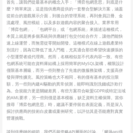
首先，讓我們從最基本的概念入手：「博弈包網意思」到底是什
麼？簡單來說，這是指供應商提供的一套整合型解決方案，涵蓋
從前台的遊戲展示介面，到後台的管理系統，再到會員註冊、金
流處理、風控模組，以及多款遊戲內容的聚合接入。業界常用
「博弈包網」、「包網平台」或「包網系統」來描述這種模式，
本質上就是將多個系統與供應鏈打包交付給合作方，讓他們能快
速上線運營，而無需從零開始開發。這種模式在線上遊戲產業特
別流行，因為它降低了進入門檻，尤其適合那些希望快速擴張的
小型運營者或代理商。然而，名稱相似並不代表內容一致。有些
包網系統可能在資料庫結構上採用簡單的MySQL架構，權限設計
僅限基本層級，而另一些則整合了先進的微服務架構，支援高併
發與彈性擴充。風控策略也大不相同，有的僅有基本的投注限
額，另一些則內建AI驅動的異常偵測，能即時識別洗錢或詐欺行
為。合規能力更是關鍵差異，有些方案符合歐盟GDPR或特定法域
的AML要求，另一些則僅是基本模板，缺乏資料主權保障。當你
搜尋「博弈包網意思」時，建議不要停留在表面定義，而是深入
探討供應商的技術白皮書或案例研究，以評估其是否能應對真實
營運挑戰。
談到供應鏈的細節，我們不能忽略API層面的討論。「赌场api供