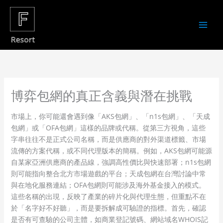
Skip
to
content
博弈包網的真正含義與潛在挑戰
市場上，你可能還會遇到像「AKS包網」、「n1s包網」、「天成
包網」或「OFA包網」這樣的品牌或代稱。從第三方視角，這些
字串往往不是正式公司名稱，而是供應商的對外渠道標籤、市場
流傳的方案代稱，或不同代理版本的簡稱。例如，AKS包網可能源
自某家亞洲供應商的產品線，強調高性價比與快速部署；n1s包網
則可能指向整合北方市場遊戲的平台；天成包網在台灣討論中常
與在地化服務連結；OFA包網則可能涉及海外基金接入的模式。
這些名稱的出現，反映了產業的碎片化與代理生態，但重點不在
於「名字好不好聽」，而是要拆解成可驗證的指標。首先，確認
是否有可查驗的公司主體，如商業登記號碼、網站域名WHOIS記