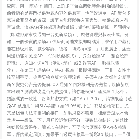
应商」與「博彩api接口」是許多平台在擴張時會接觸的關鍵詞。
前者指的是專門提供遊戲內容的供應商，他們透過單一API聚合多
家遊戲開發者的資源，讓平台能輕鬆接入百家樂、輪盤或真人荷
官遊戲。這些API不僅處理遊戲邏輯，還包括帳務結算、回調機制
（即遊戲結束後通知平台更新餘額）、錢包管理與報表生成。例
如，一個優質的赌场api供应商可能支援即時結算，確保用戶贏利
能在秒級到帳，減少客訴。後者「博彩api接口」則更廣泛，涵蓋
周邊功能如風控API（偵測洗錢模式）、身分驗證API（整合臉部
辨識）、通知推送API（活動提醒）或BI報表API（數據視覺
化）。在第三方評估中，將API視為「長期供應鏈」而非一次性串
接至關重要。你需要檢查版本管理流程：是否有API文檔的定期更
新？變更公告是否提前30天通知？回滾機制是否完善，以防新版
本出錯？測試環境是否免費提供，讓你能模擬生產流量？此外，
錯誤碼的一致性、簽章加密方式（如OAuth 2.0）、請求限流（避
免API被濫用）與SLA承諾（如99.9%可用性）都是必檢項目。尤
其是錢包與結算相關的接口，如果規格不穩定，後續營運成本會
暴增——想像一下，用戶投訴餘額不符，導致法律糾紛，這遠比
初始投資貴得多。讀者若在評估，可要求供應商分享API依賴清
單，評估鎖定風險：如果平台過度依賴單一博彩api接口，一旦供