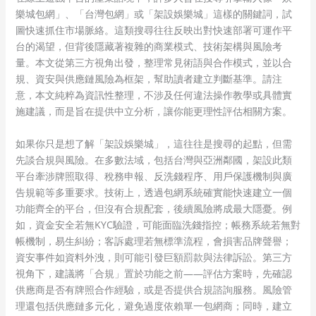
樂城包網」、「台灣包網」或「架設娛樂城」這樣的關鍵詞，試
圖快速抓住市場脈絡。這類搜尋往往反映出對快速部署可運作平
台的渴望，但背後隱藏著複雜的商業模式、技術架構與風險考
量。本文從第三方視角出發，整理常見術語與合作模式，並以合
規、資安與供應鏈風險為框架，幫助讀者建立判斷基準。請注
意，本文純粹為資訊性整理，不涉及任何違法操作教學或具體實
施建議，而是旨在提供中立分析，讓你能更理性評估相關方案。
如果你只是想了解「架設娛樂城」，這往往是搜尋的起點，但需
先談合規與風險。在多數法域，包括台灣與亞洲鄰國，架設此類
平台牽涉牌照取得、稅務申報、反洗錢程序、用戶保護機制與廣
告規範等多重要求。技術上，透過包網系統確實能快速建立一個
功能齊全的平台，但沒有合規配套，後續風險將成最大隱憂。例
如，資金安全若無KYC驗證，可能面臨洗錢指控；帳務系統若無對
帳機制，易生糾紛；客訴處理若無標準流程，會損害品牌聲譽；
資安事件如資料外洩，則可能引發巨額罰款與法律訴訟。第三方
視角下，建議將「合規」置於功能之前——評估方案時，先確認
供應商是否有牌照合作經驗，或是否提供合規諮詢服務。風險管
理還包括供應鏈多元化，避免過度依賴單一包網商；同時，建立