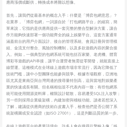
應商漲價或斷供，轉換成本將難以想像。
首先，讓我們從最基本的概念入手：什麼是「博弈包網意思」？
在業界，「博弈包網」一詞源自於「打包網路平台」的縮寫，簡
單來說，它指的是供應商提供一套完整的整合型解決方案，讓合
作方能夠快速部署一個功能齊全的線上娛樂平台。這套方案通常
涵蓋前台的用戶介面設計、後台的管理系統、會員註冊與管理模
組、金流支付整合、風險控制機制，以及多款遊戲內容的聚合接
入。例如，一個典型的包網系統可能包括百家樂、老虎機、體育
博彩等遊戲的API串接，讓平台運營者無需從零開發，就能直接上
線營運。這種模式在全球線上遊戲市場非常流行，因為它降低了
技術門檻，讓中小型團隊也能參與競爭。根據市場觀察，亞洲地
區尤其是東南亞與台灣周邊的搜尋量特別高，這與當地對娛樂產
業的快速成長有關。但名稱相似並不代表內容一致：有些包網系
統可能使用開源資料庫，權限設計鬆散，容易遭受SQL注入攻擊；
另一些則採用企業級架構，內建加密與稽核功能。讀者若想深入
了解，建議從供應商的技術白皮書入手，檢查他們是否公開了系
統架構圖或安全認證（如ISO 27001），這是判斷品質的第一步。
在線上遊戲平台的產業語境中，許多人會在搜尋引擎輸入像「娛