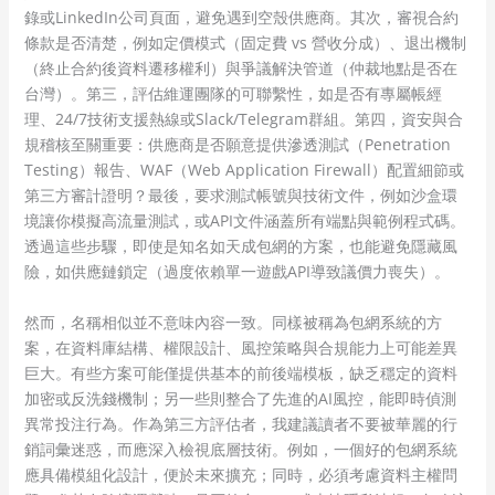
錄或LinkedIn公司頁面，避免遇到空殼供應商。其次，審視合約
條款是否清楚，例如定價模式（固定費 vs 營收分成）、退出機制
（終止合約後資料遷移權利）與爭議解決管道（仲裁地點是否在
台灣）。第三，評估維運團隊的可聯繫性，如是否有專屬帳經
理、24/7技術支援熱線或Slack/Telegram群組。第四，資安與合
規稽核至關重要：供應商是否願意提供滲透測試（Penetration
Testing）報告、WAF（Web Application Firewall）配置細節或
第三方審計證明？最後，要求測試帳號與技術文件，例如沙盒環
境讓你模擬高流量測試，或API文件涵蓋所有端點與範例程式碼。
透過這些步驟，即使是知名如天成包網的方案，也能避免隱藏風
險，如供應鏈鎖定（過度依賴單一遊戲API導致議價力喪失）。
然而，名稱相似並不意味內容一致。同樣被稱為包網系統的方
案，在資料庫結構、權限設計、風控策略與合規能力上可能差異
巨大。有些方案可能僅提供基本的前後端模板，缺乏穩定的資料
加密或反洗錢機制；另一些則整合了先進的AI風控，能即時偵測
異常投注行為。作為第三方評估者，我建議讀者不要被華麗的行
銷詞彙迷惑，而應深入檢視底層技術。例如，一個好的包網系統
應具備模組化設計，便於未來擴充；同時，必須考慮資料主權問