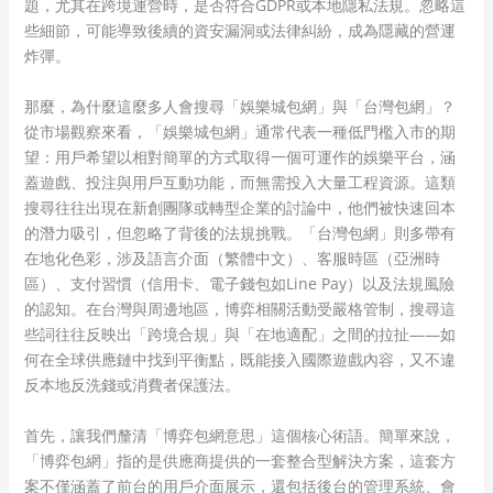
題，尤其在跨境運營時，是否符合GDPR或本地隱私法規。忽略這
些細節，可能導致後續的資安漏洞或法律糾紛，成為隱藏的營運
炸彈。
那麼，為什麼這麼多人會搜尋「娛樂城包網」與「台灣包網」？
從市場觀察來看，「娛樂城包網」通常代表一種低門檻入市的期
望：用戶希望以相對簡單的方式取得一個可運作的娛樂平台，涵
蓋遊戲、投注與用戶互動功能，而無需投入大量工程資源。這類
搜尋往往出現在新創團隊或轉型企業的討論中，他們被快速回本
的潛力吸引，但忽略了背後的法規挑戰。「台灣包網」則多帶有
在地化色彩，涉及語言介面（繁體中文）、客服時區（亞洲時
區）、支付習慣（信用卡、電子錢包如Line Pay）以及法規風險
的認知。在台灣與周邊地區，博弈相關活動受嚴格管制，搜尋這
些詞往往反映出「跨境合規」與「在地適配」之間的拉扯——如
何在全球供應鏈中找到平衡點，既能接入國際遊戲內容，又不違
反本地反洗錢或消費者保護法。
首先，讓我們釐清「博弈包網意思」這個核心術語。簡單來說，
「博弈包網」指的是供應商提供的一套整合型解決方案，這套方
案不僅涵蓋了前台的用戶介面展示，還包括後台的管理系統、會