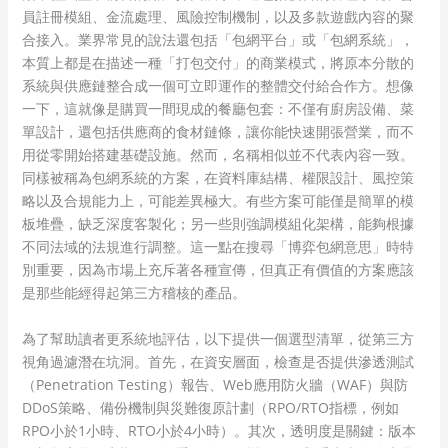
員註冊模組、金流處理、風險控制機制，以及多款遊戲內容的聚
合接入。業界常見的說法還包括「包網平台」或「包網系統」，
本質上都是在描述一種「打包交付」的商業模式，將原本分散的
系統與供應鏈整合成一個可立即運作的整體交付給合作方。想像
一下，這就像是購買一間現成的餐廳包套：不僅有廚房設備、菜
單設計，還包括供應商的食材鏈條，讓你能快速開張營業，而不
用從零開始搭建基礎設施。然而，名稱相似並不代表內容一致。
同樣被稱為包網系統的方案，在資料庫結構、權限設計、風控策
略以及合規能力上，可能差異極大。有些方案可能僅是簡單的模
板堆疊，缺乏深度客製化；另一些則強調模組化架構，能夠根據
不同法域的法規進行調整。這一點在搜尋「博弈包網意思」時特
別重要，因為市場上充斥著各種宣傳，但真正有價值的方案應該
是那些能經得起第三方稽核的產品。
為了幫助讀者更系統地評估，以下提供一個選型清單，從第三方
視角過濾潛在坑洞。首先，在資安層面，檢查是否提供滲透測試
（Penetration Testing）報告、Web應用防火牆（WAF）與防
DDoS策略、備份機制與災難復原計劃（RPO/RTO指標，例如
RPO小於1小時、RTO小於4小時）。其次，透明度是關鍵：版本