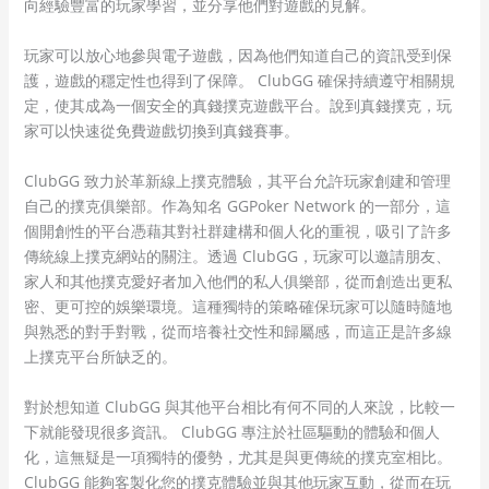
向經驗豐富的玩家學習，並分享他們對遊戲的見解。
玩家可以放心地參與電子遊戲，因為他們知道自己的資訊受到保
護，遊戲的穩定性也得到了保障。 ClubGG 確保持續遵守相關規
定，使其成為一個安全的真錢撲克遊戲平台。說到真錢撲克，玩
家可以快速從免費遊戲切換到真錢賽事。
ClubGG 致力於革新線上撲克體驗，其平台允許玩家創建和管理
自己的撲克俱樂部。作為知名 GGPoker Network 的一部分，這
個開創性的平台憑藉其對社群建構和個人化的重視，吸引了許多
傳統線上撲克網站的關注。透過 ClubGG，玩家可以邀請朋友、
家人和其他撲克愛好者加入他們的私人俱樂部，從而創造出更私
密、更可控的娛樂環境。這種獨特的策略確保玩家可以隨時隨地
與熟悉的對手對戰，從而培養社交性和歸屬感，而這正是許多線
上撲克平台所缺乏的。
對於想知道 ClubGG 與其他平台相比有何不同的人來說，比較一
下就能發現很多資訊。 ClubGG 專注於社區驅動的體驗和個人
化，這無疑是一項獨特的優勢，尤其是與更傳統的撲克室相比。
ClubGG 能夠客製化您的撲克體驗並與其他玩家互動，從而在玩