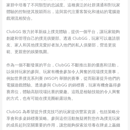
家群中培養了不同類型的忠誠度。這種廣泛的社群溝通和對玩家
體驗的控制使其脫穎而出，這與當代注重客製化和連結的電腦遊
戲潮流相契合。
ClubGG 致力於革新線上撲克體驗，提供一個平台，讓玩家能夠
創建和管理自己的撲克俱樂部。透過 ClubGG，玩家可以邀請朋
友、家人和其他撲克愛好者加入他們的私人俱樂部，營造更規
範、更親密的娛樂氛圍。
作為一個不斷發展的平台，ClubGG 不斷推出新的優惠和活動，
以保持玩家的參與。玩家有機會參加令人興奮的現場撲克賽事，
例如世界撲克系列賽 (WSOP) 舉辦的賽事，從而顯著提升他們的
電腦遊戲體驗。透過參與 ClubGG 的錦標賽，玩家有機會贏得參
賽席位，體驗高額現場比賽的樂趣。這既是檢驗技能的令人興奮
的方式，也有可能在撲克圈嶄露頭角。
ClubGG 為希望提升撲克技巧的玩家提供豐富資源，包括策略分
享會和多桌錦標賽策略。參與這些活動無疑將對您作為撲克玩家
的成長起到至關重要的作用，讓您能夠探索並培養在牌桌上贏錢