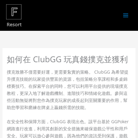
Skip
to
content
如何在 ClubGG 玩真錢撲克並獲利
撲克致勝不僅需要好運，更需要紮實的策略。 ClubGG 為希望提
升撲克技能的玩家提供豐富的資源，包括策略分享課程和多桌錦
標賽技巧。在探索平台的同時，您可以利用平台提供的現場撲克
教程，更深入地了解遊戲機制、進階技巧和情緒化遊戲。參與這
些活動無疑將對您作為撲克玩家的成長起到至關重要的作用，幫
助您學習和磨練在牌桌上贏錢所需的技能。
在安全性和保障方面，ClubGG 表現出色。該平台基於 GGPoker
網路進行改進，利用其創新的安全措施來確保遊戲公平性和用戶
安全。玩家可以放心參與遊戲，因為他們的資訊受到保護，遊戲