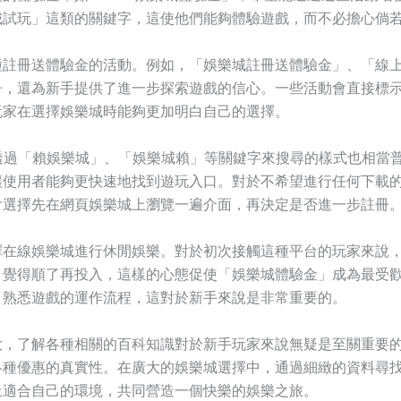
城試玩」這類的關鍵字，這使他們能夠體驗遊戲，而不必擔心倘
種註冊送體驗金的活動。例如，「娛樂城註冊送體驗金」、「線
冊，還為新手提供了進一步探索遊戲的信心。一些活動會直接標
玩家在選擇娛樂城時能夠更加明白自己的選擇。
，透過「賴娛樂城」、「娛樂城賴」等關鍵字來搜尋的樣式也相當
讓使用者能夠更快速地找到遊玩入口。對於不希望進行任何下載
會選擇先在網頁娛樂城上瀏覽一遍介面，再決定是否進一步註冊
擇在線娛樂城進行休閒娛樂。對於初次接觸這種平台的玩家來說
，覺得順了再投入，這樣的心態促使「娛樂城體驗金」成為最受
，熟悉遊戲的運作流程，這對於新手來說是非常重要的。
大，了解各種相關的百科知識對於新手玩家來說無疑是至關重要
各種優惠的真實性。在廣大的娛樂城選擇中，通過細緻的資料尋
上適合自己的環境，共同營造一個快樂的娛樂之旅。