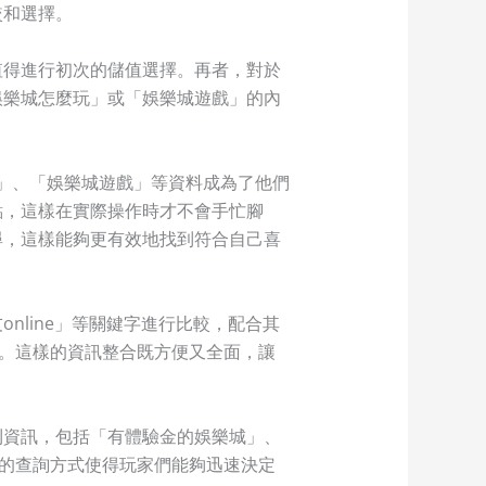
較和選擇。
值得進行初次的儲值選擇。再者，對於
娛樂城怎麼玩」或「娛樂城遊戲」的內
」、「娛樂城遊戲」等資料成為了他們
點，這樣在實際操作時才不會手忙腳
尋，這樣能夠更有效地找到符合自己喜
line」等關鍵字進行比較，配合其
估。這樣的資訊整合既方便又全面，讓
利資訊，包括「有體驗金的娛樂城」、
捷的查詢方式使得玩家們能夠迅速決定