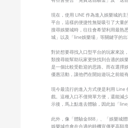
現在，使用 LINE 作為進入娛樂城的
平台，這樣的便捷性無疑吸引了大量的
搜尋娛樂城時，往往會希望利用最熟悉的
城」以及「line娛樂場」等關鍵字
對於想要尋找入口型平台的玩家來說，
類搜尋能幫助玩家更快找到合適的娛
是一個比較受歡迎的思路。而在選擇娛
優惠活動，讓他們在開始遊玩之前能
現今最流行的進入方式便是利用 Line
戲。這種入口不僅簡單方便，還能減少註
示後，馬上點進去體驗，因此如「lin
此外，像「體驗金888」、「娛樂城
娛樂城也會在合適的時機宣傳更高額度