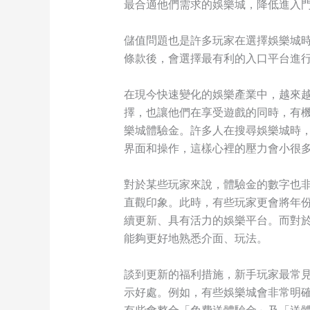
最合適他們需求的娛樂城，降低進入
儲值問題也是許多玩家在選擇娛樂城
條款後，會選擇最有利的入口平台進
在現今快速變化的娛樂產業中，越來
擇，也讓他們在享受遊戲的同時，有
樂城體驗金。許多人在搜尋娛樂城時
界面和操作，這樣心裡的壓力會小很
對於某些玩家來說，體驗金的數字也非
直觀印象。此時，有些玩家更會將年份
續更新、具有活力的娛樂平台。而對
能夠更好地熟悉介面、玩法。
談到更新的福利措施，新手玩家最常
示好處。例如，有些娛樂城會非常明
有些會整合「免費送體驗金」及「送