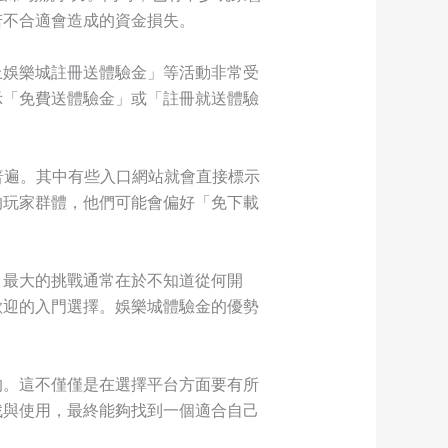
若不合適會造成的資金損失。
上娛樂城註冊送體驗金」等活動非常受
示「免費送體驗金」或「註冊就送體驗
普遍。其中有些入口網站就會直接標示
的玩家群體，他們可能會偏好「免下載
。
，最大的挑戰通常在於不知道從何開
歡迎的入門選擇。娛樂城體驗金的優勢
的。這不僅僅是在選擇平台方面要有所
找與使用，最終能夠找到一個適合自己