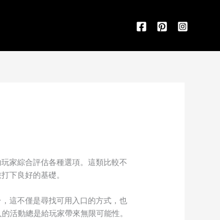
助玩家綜合評估各種選項。這類比較不
旅打下良好的基礎。
台，這不僅是尋找可用入口的方式，也
人的活動總是給玩家帶來無限可能性。