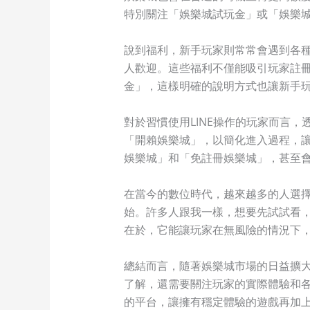
特別關注「娛樂城試玩金」或「娛樂
說到福利，新手玩家則常常會遇到各
人歡迎。這些福利不僅能吸引玩家註
金」，這樣明確的說明方式也讓新手
對於習慣使用LINE操作的玩家而言
「開賴娛樂城」，以簡化進入過程，
娛樂城」和「免註冊娛樂城」，甚至
在當今的數位時代，越來越多的人選
始。許多人跟我一樣，想要先試試看
在於，它能讓玩家在無風險的情況下
總結而言，隨著娛樂城市場的日益擴
了解，還需要關注玩家的實際體驗和
的平台，讓擁有穩定體驗的遊戲再加