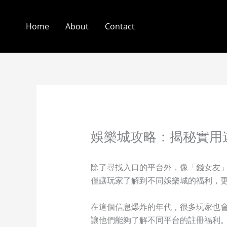
Skip
to
Home
About
Contact
content
娛樂城攻略：揭秘實用
除了尋找入口的平台外，像「錢女友
僅讓玩家了解到不同娛樂城的福利，
在這個信息爆炸的年代，很多玩家也
讓他們能夠了解不同平台的註冊福利。