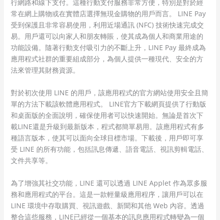
行網路和線下支付。這種行動支付服務非常方便，特別是對於經
常在網上購物或在實體店選擇無現金購物的用戶而言。 LINE Pay
受到保護且非常容易使用，利用近場通訊 (NFC) 技術快速完成交
易。用戶還可以向家人和朋友轉賬，使其成為個人和商業用途的
功能設備。隨著行動支付吸引力的不斷上升，LINE Pay 最終成為
應用程式社群的重要組成部分，為個人提供一種現代、安全的方
法來管理其財務資源。
對於初次使用 LINE 的用戶，該應用程式的官方網站使用安全且簡
單的方法下載該軟體應用程式。 LINE官方下載網頁提供了行動版
和桌面版的全面說明，確保使用者可以快速開始。無論是首次下
載LINE還是升級到最新版本，程式都簡單易用。該應用程式有多
種語言版本，使其可以面向全球目標市場。下載後，用戶即可享
受 LINE 的所有功能，包括訊息傳遞、語音電話、視訊剪輯電話、
文件共享等。
為了增強其社交功能，LINE 還可以透過 LINE Applet 作為眾多服
務和應用程式的平台。這是一款輕量級應用程序，讓用戶可以在
LINE 環境中存取購買、視訊遊戲、新聞和其他 Web 內容。透過
整合這些服務，LINE已經從一個基本的訊息應用程式轉變為一個