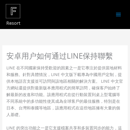
Skip
to
content
安卓用户如何通过LINE保持聯繫
LINE 在不同國家保持受歡迎的因素之一是它專注於提供當地材料
和服務。針對具體情況，LINE 中文版下載專為中國用戶定制，提
供本地語言支援並可訪問與該地區相關的解決方案。 LINE 中文官
方網站還提供對最新版本應用程式的簡單訪問，確保客戶始終了
解最新的改進和功能。該應用程式在從行動裝置到桌上型電腦等
不同系統中的多功能性使其成為全球客戶的最佳服務，特別是在
日本、台灣和泰國等地區，該應用程式在這些地區擁有大量的個
人基礎。
LINE 的突出功能之一是它支援檔案共享和多裝置同步的能力，這