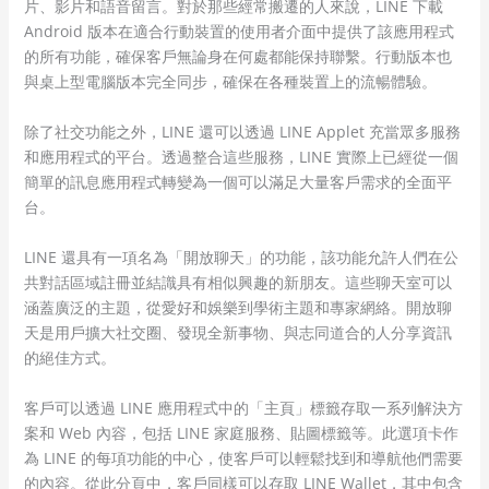
片、影片和語音留言。對於那些經常搬遷的人來說，LINE 下載
Android 版本在適合行動裝置的使用者介面中提供了該應用程式
的所有功能，確保客戶無論身在何處都能保持聯繫。行動版本也
與桌上型電腦版本完全同步，確保在各種裝置上的流暢體驗。
除了社交功能之外，LINE 還可以透過 LINE Applet 充當眾多服務
和應用程式的平台。透過整合這些服務，LINE 實際上已經從一個
簡單的訊息應用程式轉變為一個可以滿足大量客戶需求的全面平
台。
LINE 還具有一項名為「開放聊天」的功能，該功能允許人們在公
共對話區域註冊並結識具有相似興趣的新朋友。這些聊天室可以
涵蓋廣泛的主題，從愛好和娛樂到學術主題和專家網絡。開放聊
天是用戶擴大社交圈、發現全新事物、與志同道合的人分享資訊
的絕佳方式。
客戶可以透過 LINE 應用程式中的「主頁」標籤存取一系列解決方
案和 Web 內容，包括 LINE 家庭服務、貼圖標籤等。此選項卡作
為 LINE 的每項功能的中心，使客戶可以輕鬆找到和導航他們需要
的內容。從此分頁中，客戶同樣可以存取 LINE Wallet，其中包含