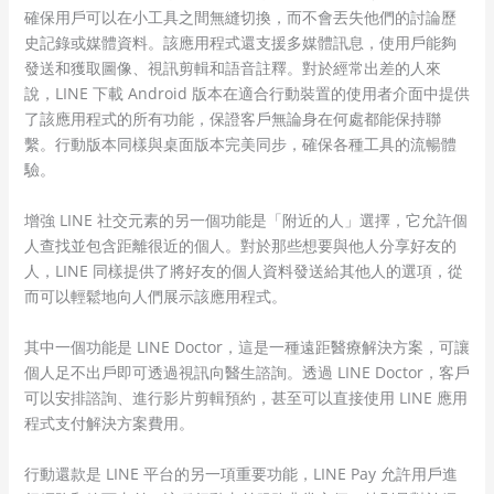
確保用戶可以在小工具之間無縫切換，而不會丟失他們的討論歷
史記錄或媒體資料。該應用程式還支援多媒體訊息，使用戶能夠
發送和獲取圖像、視訊剪輯和語音註釋。對於經常出差的人來
說，LINE 下載 Android 版本在適合行動裝置的使用者介面中提供
了該應用程式的所有功能，保證客戶無論身在何處都能保持聯
繫。行動版本同樣與桌面版本完美同步，確保各種工具的流暢體
驗。
增強 LINE 社交元素的另一個功能是「附近的人」選擇，它允許個
人查找並包含距離很近的個人。對於那些想要與他人分享好友的
人，LINE 同樣提供了將好友的個人資料發送給其他人的選項，從
而可以輕鬆地向人們展示該應用程式。
其中一個功能是 LINE Doctor，這是一種遠距醫療解決方案，可讓
個人足不出戶即可透過視訊向醫生諮詢。透過 LINE Doctor，客戶
可以安排諮詢、進行影片剪輯預約，甚至可以直接使用 LINE 應用
程式支付解決方案費用。
行動還款是 LINE 平台的另一項重要功能，LINE Pay 允許用戶進