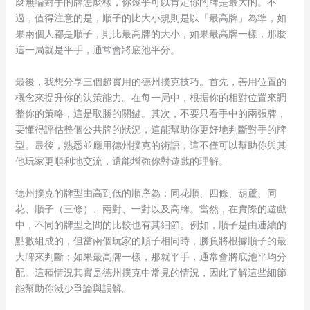
麼無論對手的牌怎麼樣，你幾乎可以肯定你的牌是最大的。不
過，值得注意的是，順子的比大小規則是以「最高牌」為準，如
果兩個人都是順子，則比最高牌的大小，如果最高牌一樣，那麼
這一局就是平手，通常會將底池平分。
最後，我想分享三個超實用的德州撲克技巧。首先，善用位置的
概念來提升你的決策能力。在每一局中，根据你的相對位置來調
整你的策略，這是取勝的關鍵。其次，不要只看手中的兩張牌，
要懂得評估整個公共牌的狀況，這能幫助你更好地判斷對手的牌
型。最後，熟悉並應用德州撲克的術語，這不僅可以幫助你與其
他玩家更順利地交流，還能增強你對遊戲的理解。
德州撲克的牌型由高到低的順序為：同花順、四條、葫蘆、同
花、順子（三條）、兩對、一對以及高牌。當然，在實際的遊戲
中，不同的牌型之間的比較也有其細節。例如，順子是由連續的
點數組成的，但當兩個玩家的順子相同時，勝負將根據順子的最
大牌來判斷；如果最高牌一樣，那就平手，通常會將底池平均分
配。這種情況其實是德州撲克中常見的情況，因此了解這些細節
能幫助你減少爭論與誤解。