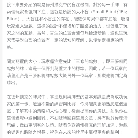
接下來要介紹的就是德州撲克中的盲注機制。對於每一手牌，有
兩個玩家會強制下注，這就是所謂的大小盲（Small Blind和Big
Blind）。大盲注和小盲注的存在，能確保每局中都有底池，吸引
玩家進入遊戲。這樣的設計不僅增加了賭桌的活力，也促進了玩
家之間的互動。當然，盲注的位置會隨每局輪流變換，這也讓玩
家需要對自己的位置有一定的認知和理解，以便制定相應的策
略。
關於葫蘆的大小，玩家需注意先比「三條的點數」，即三張相同
點數的牌，這是一個評判葫蘆大小的標準。因此，若一位玩家的
葫蘆組合是三張麻將牌點數大於另外一位玩家，那麼他將判定為
勝出。
在德州撲克的牌局中，掌握規則與牌型的基本知識是成為成功玩
家的第一步。透過不斷的練習與比賽，你將能夠更加熟悉這個遊
戲，了解其中的策略和人性心理，從而提高你的牌技。如果你在
這個過程中遇到困難，不妨隨時回顧這篇文章，將有助於你理清
思緒，做出更明智的決策。隨着你對德州撲克的理解加深，遊戲
的樂趣也將隨之增長，祝你在未來的牌局中贏得更多的勝利！