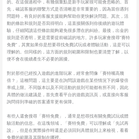
的。在這個過程中，有幾個重點是新手玩家很可能會忽略的。首
先，確認客服的聯繫方式是否清晰是非常重要的，因為當你遇到
問題時，有良好的客服支援能夠幫助你更快解決問題。其次，活
動的條款和規則是否寫得明白，這直接關係到你後續的遊玩體
驗，仔細閱讀這些條款能夠避免很多潛在的糾紛。最後，出金的
規則是否透明，更是需要提前確認的地方。許多玩家會搜尋“賽特
免費”，其實如果你是想要尋找免費試玩或者體驗活動，這是可以
理解的。但同樣的，這方面的規則範圍和限制也要清楚了解，以
便不會在後續產生不必要的困擾。
對於那些已經投入遊戲的進階玩家，經常會問像「賽特嘴高幾
倍？」這種問題，這主要是在詢問該遊戲在某些情況下的爆發倍
率或上限。不同版本以及不同活動的規則可能都有所不同，因此
具體的做法建議是，首先查看平台的遊戲資訊頁，或直接向客服
詢問得到準確的答案通常更有保障。
有些人還會搜尋「賽特免費」，通常是想尋找有關免費試玩或體
驗活動的信息。在這塊領域，「賽特免費」可以理解成「先試再
說」，但是在實際操作時還是必須回到具體規則上來檢視，看看
免費的範圍及其限制在哪裡。