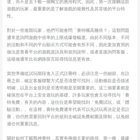
道，而不是去下載一個獨立的應用程式。因此，第一次接觸這款
遊戲的玩家，最重要的是了解遊戲的複雜性及其背後的平台特
性。
對於一些進階玩家，他們可能會問「賽特嘴高幾倍？」這類問題
通常是詢問遊戲中倍率的上限或爆發幅度。由於不同版本、不同
的活動和不同的平台顯示方式可能會有所不同，因此更加實用的
做法是查看平台的遊戲資訊頁和規則說明，或者直接詢問客服，
這樣做通常比在網路留言區尋找信息更有效。
當您準備從試玩階段進入正式註冊時，必須注意一些細節。在註
冊之前，確定客服聯繫方式是否清楚可找到，活動條款是否描述
明確，以及出金規則是否透明都是至關重要的。這三個要素都是
確保您在平台上安全遊玩的基礎。許多玩家也會主动寻找与「賽
特免費」有关的内容，这往往是希望能找到「免費試玩」或「體
驗活動」。在這裡，賽特免費通常代表可以先試玩再決定是否註
冊，但仍然需要回到平台的規則去確認免費範圍及限制，以免錯
過任何重要訊息。
關於如何下載戰神賽特，其實有兩個主要的路徑。第一種，最建