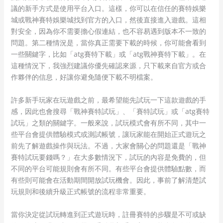
議的新手方式是使用平台入口。這樣，你可以在信任的賽特娛樂
城或戰神賽特娛樂城找到官方的入口，然後直接進入遊戲。這相
對安全，因為你不需要擔心假連結，也不容易遇到版本不一致的
問題。第二種情況是，當你真正需要下載的時候，你可能會看到
一些關鍵字，比如「atg賽特下載」或「atg戰神賽特下載」。在
這種情況下，我強烈建議你優先確認來源，只下載來自官方或合
作夥伴的信息，好讓你避免隨便下載不明檔案。
許多新手玩家在玩遊戲之前，最希望能先試玩一下這款遊戲的手
感，因此也會搜尋「戰神賽特試玩」、「賽特試玩」或「atg賽特
試玩」之類的關鍵字。一般來說，試玩模式會有所不同，其中一
些平台會提供體驗模式或測試帳號，讓玩家能在開始正式遊玩之
前先了解遊戲操作與玩法。不過，大家會關心的問題還是「戰神
賽特試玩要錢嗎？」在大多數情況下，試玩的內容是免費的，但
不同的平台可能規則會有所不同。有些平台會提供體驗點數，而
有些則可能會在活動期間開放試玩機會。因此，事前了解清楚試
玩規則和後續升級正式帳號的流程非常重要。
當你決定從試玩轉進到正式遊玩時，註冊賽特的步驟是不可或缺