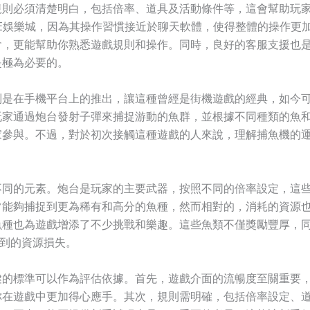
規則必須清楚明白，包括倍率、道具及活動條件等，這會幫助玩
NE娛樂城，因為其操作習慣接近於聊天軟體，使得整體的操作更
會，更能幫助你熟悉遊戲規則和操作。同時，良好的客服支援也
是極為必要的。
別是在手機平台上的推出，讓這種曾經是街機遊戲的經典，如今
玩家通過炮台發射子彈來捕捉游動的魚群，並根據不同種類的魚
家參與。不過，對於初次接觸這種遊戲的人來說，理解捕魚機的
不同的元素。炮台是玩家的主要武器，按照不同的倍率設定，這
常能夠捕捉到更為稀有和高分的魚種，然而相對的，消耗的資源
魚種也為遊戲增添了不少挑戰和樂趣。這些魚類不僅獎勵豐厚，
不到的資源損失。
鍵的標準可以作為評估依據。首先，遊戲介面的流暢度至關重要
你在遊戲中更加得心應手。其次，規則需明確，包括倍率設定、