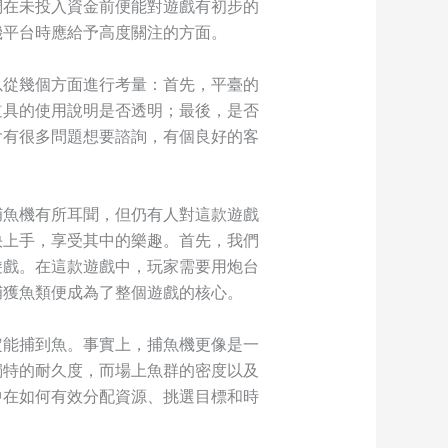
們在未投入資金前便能對遊戲有初步的
機平台時應給予高度關注的方面。
以從幾個方面進行考量：首先，平臺的
道具的使用說明是否透明；最後，是否
會有很多問題想要諮詢，有個良好的客
捕魚機有所耳聞，但仍有人對這款遊戲
快上手，享受其中的樂趣。首先，我們
遊戲。在這款遊戲中，玩家需要用炮台
捕獲魚類便成為了整個遊戲的核心。
定能捕到魚。事實上，捕魚機更像是一
獨特的耐久度，而場上魚群的密度以及
中在如何有效分配資源、挑選目標和時