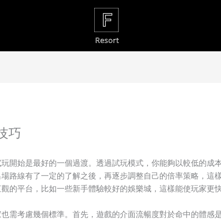
技巧
試玩開始是最好的一個過渡。透過試玩模式，你能夠以較低的成
出場路線有了一定的了解之後，再逐步調整自己的倍率策略，這
直觀的平台，比如一些新手體驗較好的娛樂城，這樣能使玩家更
家也需考慮幾個標準。首先，遊戲的介面流暢度對於命中的體感