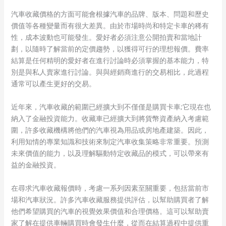
汽車收藏價格的方面可能會根據汽車的品牌、版本、問題和歷史
價值等各種變量而有很大差異。由於市場時尚和特定卡車的稀有
性，成本波動也可能發生。愛好者必須注意公開拍賣和當地計
劃，以隨時了解當前的定價趨勢，以獲得可行的理想報價。費率
結算是任何精明的愛好者在進行討論時必須掌握的基本能力，特
別是與私人賣家進行討論。與與經銷商進行的交易相比，此過程
通常可以產生更好的交易。
近年來，汽車收藏的範圍已經擴大到不僅僅是購買卡車;它現在也
納入了金融投資能力。收藏車已經擴大到將貨幣資產納入考慮範
圍，許多收藏機構將他們的汽車視為用品或房地產建築。因此，
利用知情的專業知識和技術來制定汽車收集策略非常重要。預測
未來價值的能力，以及理解驅動特定收藏品的模式，可以帶來有
益的金融投資。
在尋求汽車收藏報價時，考慮一系列因素至關重要，包括當前市
場和汽車狀況。許多汽車收藏服務提供評估，以幫助購買者了解
他們希望購買的汽車的視覺效果價值和合理價格。這可以幫助賣
家了解在提供車輛購買時會發生什麼，從而在結算過程中提供重