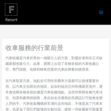
Skip
to
content
收車服務的行業前景
汽車收藏是汽車世界的一個吸引人的方面，對愛好者和非正式收
藏家都有吸引力。結果，實際上出現了各種各樣的汽車收藏公
司，專門採購、收購和轉售想要的汽車給興奮的購買者。
在汽車取貨方面，地點在可用性和費率方面都可以發揮重要作
用。以汽車文化聞名的地區，如加利福尼亞州和佛羅里達州，通
常會炫耀各種各樣的優質汽車收藏地點。這些州舉辦各種汽車項
目、拍賣和豪華經銷商，來自知名供應商的高價設計可能會改變
人們的手。汽車收集機構經常湧向這些地區，不僅是為了汽車本
身，也是為了與它們接壤的生動社區。雖然一些收藏家可能會選