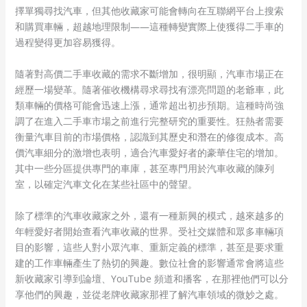
擇單獨尋找汽車，但其他收藏家可能會轉向在互聯網平台上搜索
和購買車輛，超越地理限制——這種轉變實際上使獲得二手車的
過程變得更加容易獲得。
隨著對高價二手車收藏的需求不斷增加，很明顯，汽車市場正在
經歷一場變革。隨著催收機構尋求尋找有漂亮問題的老爺車，此
類車輛的價格可能會迅速上漲，通常超出初步預期。這種時尚強
調了在進入二手車市場之前進行完整研究的重要性。狂熱者需要
衡量汽車目前的市場價格，認識到其歷史和潛在的修復成本。高
價汽車細分的激增也表明，適合汽車愛好者的豪華住宅的增加。
其中一些分區提供專門的車庫，甚至專門用於汽車收藏的陳列
室，以確定汽車文化在某些社區中的聲望。
除了標準的汽車收藏家之外，還有一種新興的模式，越來越多的
年輕愛好者開始查看汽車收藏的世界。受社交媒體和眾多車輛項
目的影響，這些人對小眾汽車、重新定義的標準，甚至是要求重
建的工作車輛產生了熱切的興趣。數位社會的影響通常會將這些
新收藏家引導到論壇、YouTube 頻道和播客，在那裡他們可以分
享他們的興趣，並從老牌收藏家那裡了解汽車領域的微妙之處。