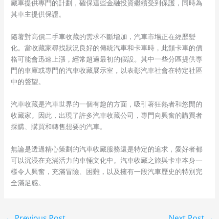
藏車提供專門的計劃，確保這些金融投資繼續受到保護，同時為
其車主提供保證。
隨著對高價二手車收藏的需求不斷增加，汽車市場正在經歷變
化。當收藏家尋找狀況良好的傳統汽車和卡車時，此類卡車的價
格可能會迅速上漲，經常超過最初的假設。其中一些分區提供專
門的車庫或專門的汽車收藏展示室，以表彰汽車社會在特定社區
中的聲望。
汽車收藏是汽車世界的一個有趣的方面，吸引著狂熱者和悠閒的
收藏家。因此，出現了許多汽車收藏公司，專門向興奮的購買者
採購、購買和轉售想要的汽車。
無論是透過精心策劃的汽車收藏服務還是特定的追求，愛好者都
可以沉浸在充滿活力的車輛文化中。汽車收藏之旅與卡車本身一
樣令人興奮，充滿冒險、困難，以及擁有一段汽車歷史的特別完
全滿足感。
←
Previous Post
Next Post
→