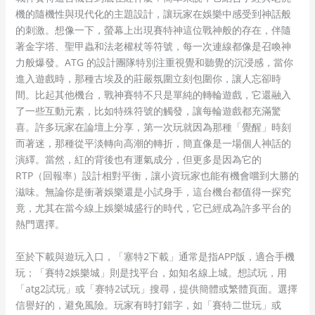
機的隨機性與現代化的主題設計，讓玩家在娛樂中感受到神話般
的刺激。想像一下，螢幕上出現賽特神這位戰神般的存在，伴隨
著金字塔、聖甲蟲和法老權杖等符號，每一次連線都像是召喚神
力般爆發。ATG 的設計團隊特別注重視覺和聽覺的沉浸感，當你
進入遊戲時，那種古埃及的莊嚴氛圍立刻包圍你，讓人忘卻時
間。比起其他機台，戰神賽特不只是單純的轉輪遊戲，它還融入
了一些互動元素，比如特殊符號的觸發，讓每輪遊戲都充滿驚
喜。許多玩家在論壇上分享，第一次玩就因為那種「覺醒」時刻
而著迷，那種從平淡轉向高潮的轉折，簡直像是一場個人神話的
演繹。當然，紅的背後也有運氣成分，但更多是因為它的
RTP（回報率）設計相對平衡，讓小資玩家也能有機會嚐到大勝的
滋味。無論你是衝著娛樂還是小試身手，這台機台都值得一探究
竟，尤其在當今線上娛樂城盛行的時代，它已經成為許多平台的
熱門選擇。
至於下載與遊玩入口，「塞特2下載」通常是指APP版，適合手機
玩；「賽特2娛樂城」則是找平台，如知名線上城。想試玩，用
「atg2試玩」或「赛特2试玩」搜尋，提供簡體或繁體頁面。選擇
信譽好的，避免風險。玩家有時打錯字，如「賽特二世玩」或