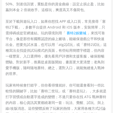
50%。別迷信訊號，重點是你的資金曲線：設定止損止盈，比如
贏到本金 2 倍就收手。這樣玩，爽度高又不傷荷包。
至於下載與遊玩入口，如果你想找 APP 或入口頁，常見搜尋「塞
特2下載」，多數平台提供 Android 和 iOS 版本，安裝簡單，只
需掃碼或從官網連結。玩的環境則用「
賽特2娛樂城
」來找可靠
平台，像是那些有國際認證的線上赌场，能確保遊戲公平和快速
出金。想要先試水溫，也可以用「atg2試玩」或「赛特2试玩」這
種寫法去找提供試玩模式的頁面，有些站用簡體字標題，但內容
一樣豐富。入口選擇時，優先看用戶評價和支援客服，確保順暢
體驗。對於新手，推薦從桌面版開始，畫面更大更清楚；老鳥則
愛手機版，隨時隨地賽特。總之，選對入口，就能無縫進入戰神
的世界。
玩家有時候會打錯字，但你看得懂就好。你可能還會看到一些比
較怪的關鍵字，比如「賽特二世玩」或「賽特是玩2」，大多就是
打字習慣或自動選字造成的變體；不過只要你在找 ATG 戰神賽特
的內容，核心資訊其實都繞著同一套：玩法、覺醒、試玩、與上
線/改版消息。這些變體反映了玩家的熱情，大家用各種方式討論