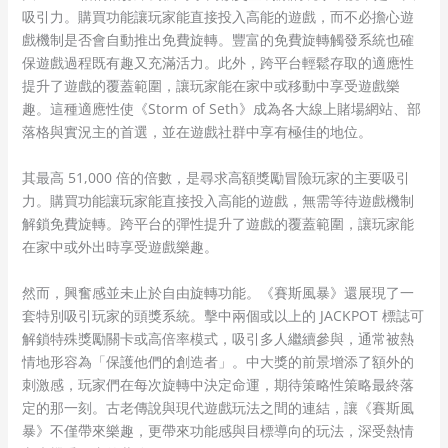
吸引力。購買功能讓玩家能直接投入高能的遊戲，而不必擔心遊
戲機制是否會自動推出免費旋轉。豐富的免費旋轉觸發系統也確
保遊戲過程既有趣又充滿活力。此外，跨平台輕鬆存取的適應性
提升了遊戲的覆蓋範圍，讓玩家能在家中或移動中享受遊戲樂
趣。這種適應性使《Storm of Seth》成為各大線上賭場網站、部
落格與實況主的首選，並在遊戲社群中享有極佳的地位。
其最高 51,000 倍的倍數，是尋求高額獎勵冒險玩家的主要吸引
力。購買功能讓玩家能直接投入高能的遊戲，無需等待遊戲機制
解鎖免費旋轉。跨平台的彈性提升了遊戲的覆蓋範圍，讓玩家能
在家中或外出時享受遊戲樂趣。
然而，興奮感並未止於自由旋轉功能。《賽斯風暴》還展現了一
套特別吸引玩家的頭獎系統。擊中兩個或以上的 JACKPOT 標誌可
解鎖特殊獎勵關卡或高倍率模式，吸引多人繼續參與，通常被熱
情地形容為「保護他們的創造者」。中大獎的前景增添了額外的
刺激感，玩家們在每次旋轉中決定命運，期待策略性策略最終落
定的那一刻。古老傳說與現代遊戲玩法之間的連結，讓《賽斯風
暴》不僅帶來樂趣，更帶來功能感與目標導向的玩法，深受熱情