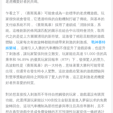
老虎機愛好者的共鳴。
乍看之下，《賽斯風暴》可能會成為一款標準的老虎機遊戲。玩
家很快就會發現，它透過特殊的自動機制打破了傳統。與基本的
支付線系統不同，《賽斯風暴》採用了連鎖或「消除掉落」系
統。這種創新的佈局讓匹配的圖示在組合中出現時會消失，取而
代之的是從上方層層湧現的新符號。這激發了精彩且動態的遊戲
體驗，玩家每次有效旋轉都能持續帶來刺激的刺激感。
戰神賽特
娛樂城
。這種引人入勝的汽車機制不僅提升了遊戲節奏，也提升
了刺激感，讓玩家緊張到坐立難安。玩家能在高達 51,000 倍的高
乘率和 96.89% 的優異玩家回報率（RTP）下，發揮驚人的潛力。
高波動性是《賽斯風暴》的一大特色，意味著重大勝利可能零星
出現，但通常在發生時令人驚艷。這款遊戲在緊湊的遊戲體驗與
對豐厚獎勵的期待之間取得了驚人的平衡，這正是刺激老虎機愛
好者所喜愛的特質。
對於想直接投入刺激而不等待自然觸發的玩家，遊戲還設有購買
功能。此選擇讓玩家能以100倍投注金額直接進入夢寐以求的免費
旋轉回合。這項汽車機制為那些想參與專注且高倍率勝利，且不
想在典型遊戲中造成免費旋轉的不可預測性玩家提供一條經過計