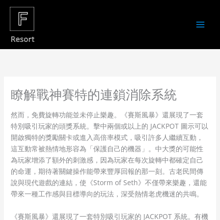
Skip
to
content
瞭解戰神賽特的連鎖消除系統
然而，免費旋轉功能並未停止樂趣。《賽斯風暴》還展現了一套
特別吸引玩家的頭獎系統。擊中兩個或以上的 JACKPOT 圖示可以
開啟獨特的獎勵關卡或進入高倍率模式，吸引許多人繼續互動，
這互動常被熱情地形容為「保護自己的機器」。中大獎的可能性
為玩家增添了額外的刺激感，因為玩家在每次旋轉中都確定自己
的命運，期待著關鍵操作能帶來豐厚回報的那一刻。古老民間傳
說與現代遊戲的連結，使《Storm of Seth》不僅帶來樂趣，還能
帶來一種工作感與目標導向的玩法，深受熱情老虎機迷的共鳴。
《賽斯風暴》還展現了一套特別吸引玩家的 JACKPOT 系統。有機