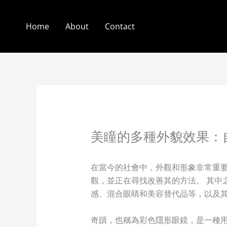
Skip
to
Home
About
Contact
content
美瞳的多種外貌效果：
在當今的社會中，外觀和形象非常重要
觀，並正在尋找改善其的方法。 其中
感、混合眼睛和美容替代品等，以及
奇蹟，也稱為彩色隱形眼鏡，是一種用