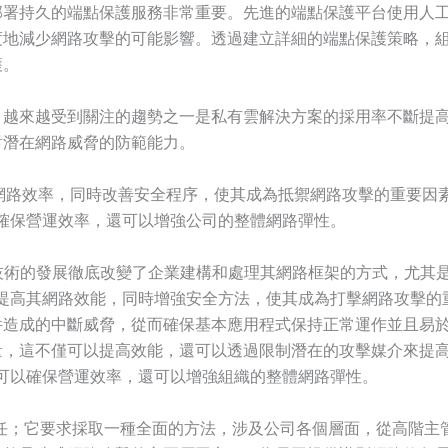
部署持久的端點保護服務非常重要。先進的端點保護平台使用人
度地減少網路攻擊的可能影響。透過建立詳細的端點保護策略，
護。
，越來越受到關注的趨勢之一是私有雲解決方案的採用率不斷提
對潛在網路威脅的防範能力。
提高網路效率，同時改善安全程序，使其成為抵禦網路攻擊的重要
可以確保營運效率，還可以增強公司的整體網路彈性。
N) 技術的發展徹底改變了企業建構和處理其網路框架的方式，尤
限度地提高其網路效能，同時增強安全方法，使其成為打擊網路攻擊
造成的中斷威脅，從而確保基本應用程式保持正常運作並且易於存取
量，這不僅可以提高效能，還可以透過限制潛在的攻擊媒介來提
不僅可以確保營運效率，還可以增強組織的整體網路彈性。
的責任；它要求採取一種全面的方法，涉及公司各個層面，從高階