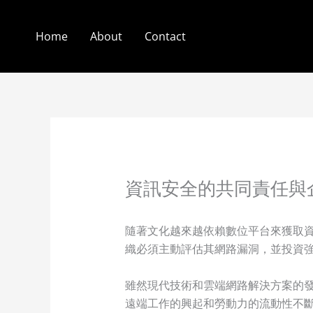
Skip
to
Home
About
Contact
content
資訊安全的共同責任與
隨著文化越來越依賴數位平台來獲取
織必須主動評估其網路漏洞，並投資
雖然現代技術和雲端網路解決方案的
遠端工作的興起和勞動力的流動性不