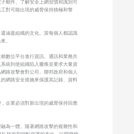
電子郵件、了解安全上網習慣和識別可
員工對可能出現的威脅保持積極和警
，還涵蓋組織的文化。當每個人都認識
過來。
依賴數位平台進行資訊、通訊和業務共
魚系統到使組織陷入癱瘓並要求大量資
為網路攻擊會對公司、聯邦政府和個人
久的網路安全措施來保護其記錄、資料
變，企業必須對新出現的威脅保持回應
習融為一體。隨著網路攻擊的複雜性和
AN 技術和端點保護的支出，以開發能