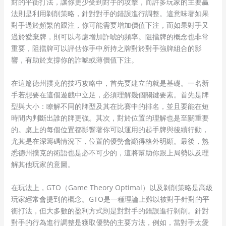
對的平衡打法，讓你更少受到對手的攻擊，而許多玩家的主要贏
法則是利用剝削策略，針對對手的錯誤進行調整。這意味著如果
對手過於頻繁的跟注，你可能需要增加價值下注，而如果對手又
過於愛棄牌，則可以考慮增加詐唬的頻率。阻擋牌的概念也非常
重要，阻擋牌可以評估你手中所持之牌對於對手強牌組合的影
響，有助於支撐你的詐唬或薄價值下注。
在這篇德州撲克的技巧攻略中，首先要建立的就是基礎。一名新
手若想要在這個遊戲中立足，必須理解幾個關鍵要素。首先是牌
型與大小：瞭解不同的牌型及其在比賽中的排名，並且要能在短
時間內判斷出誰的牌更強。其次，對於位置的理解也是至關重要
的。桌上的每個位置都影響著你可以運用的起手牌與後續行動，
尤其是在深籌碼情況下，位置的優勢會顯得格外明顯。最後，熟
悉德州撲克的術語也是必不可少的，這將幫助你跟上局勢以及理
解其他玩家的意圖。
在玩法上，GTO（Game Theory Optimal）以及剝削策略是高級
玩家經常會提到的概念。GTO是一種理論上難以被對手針對的平
衡打法，但大多數的盈利方式則是對對手的錯誤進行剝削。針對
對手的行為進行調整是獲取優勢的主要方法，例如，當對手太愛