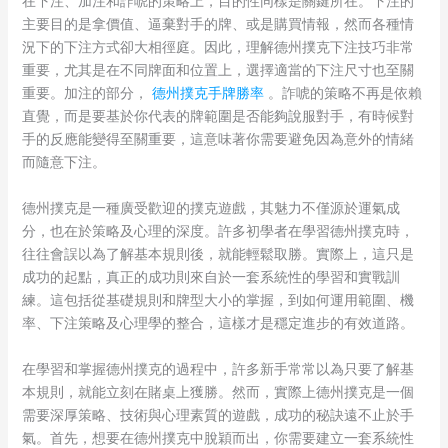
在下注、加注和詐唬的策略上，目的性同樣是關鍵所在。下注的
主要目的是拿價值、逼棄對手的牌、或是購買情報，然而各種情
況下的下注方式卻大相徑庭。因此，理解德州撲克下注技巧非常
重要，尤其是在不同牌面和位置上，選擇適當的下注尺寸也至關
重要。加注的部分，
德州撲克手牌勝率
。詐唬的策略不再是依賴
直覺，而是要基於你代表的牌範圍是否能夠說服對手，有時候對
手的反應能變得至關重要，這意味著你需要避免因為意外的情緒
而隨意下注。
德州撲克是一種廣受歡迎的撲克遊戲，其魅力不僅源於運氣成
分，也在於策略及心理的深度。許多初學者在學習德州撲克時，
往往會誤以為了解基本規則後，就能輕鬆取勝。實際上，這只是
成功的起點，真正的成功則來自於一套系統性的學習和實戰訓
練。這包括從基礎規則和牌型大小的掌握，到如何運用範圍、機
率、下注策略及心理學的整合，這樣才是穩定進步的有效道路。
在學習和掌握德州撲克的過程中，許多新手常常以為只要了解基
本規則，就能立刻在賭桌上獲勝。然而，實際上德州撲克是一個
需要深厚策略、技術與心理素質的遊戲，成功的秘訣遠不止於手
氣。首先，想要在德州撲克中脫穎而出，你需要建立一套系統性