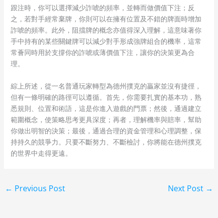
跟注時，你可以選擇減少詐唬的頻率，並轉而做價值下注；反
之，若對手經常棄牌，你則可以在擁有位置及不錯的牌面時增加
詐唬的頻率。此外，阻擋牌的概念亦值得深入理解，這意味著你
手中持有的某些關鍵牌可以減少對手形成強牌組合的機率，這常
常薈同時用於支撐你的詐唬或薄價值下注，讓你的決策更為合
理。
綜上所述，從一名普通玩家轉型為德州撲克的贏家並沒有捷徑，
但有一條明確的路徑可以遵循。首先，你需要扎實的基本功，熟
悉規則、位置和術語，這是你進入遊戲的門票；然後，通過建立
範圍概念，使策略思考更具深度；再者，理解機率與賠率，幫助
你做出明智的決策；最後，通過合理的資金管理和心理調整，保
持持久的競爭力。只要不斷努力、不斷檢討，你將能在德州撲克
的世界中走得更遠。
←
Previous Post
Next Post
→