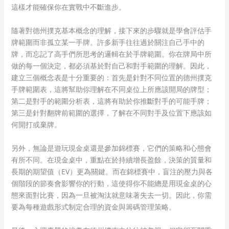
這樣才能確保你在實戰中不斷進步。
隨著對德州撲克基本概念的理解，接下來的步驟就是學會評估手
牌範圍而非孤立某一手牌。許多新手往往過於關注自己手中的
牌，而忘記了高手們所思考的邏輯在於手牌範圍。你在牌局中所
做的每一個決定，都必須基於對自己和對手範圍的理解。因此，
建立三個概念表是十分重要的：首先是針對不同位置的德州撲克
手牌範圍表，這將幫助你理解在不同桌位上所應該開局的牌型；
第二是對手的範圍分析表，這將有助於你推斷對手的可能手牌；
第三是針對翻牌前範圍的選擇，了解在不同對手及位置下應該如
何開打或棄牌。
另外，無論是遊玩現金桌還是參加錦標賽，它們的策略和心態會
有所不同。在現金桌中，重點在於持續增長盈餘，決策的質量和
長期的期望值（EV）更為關鍵。而在錦標賽中，盲注的壓力與各
個階段的節奏會影響你的行動，這使得你不能總是用現金桌的心
態來面對比賽，因為一旦被淘汰就意味著失去一切。因此，你需
要為每種遊戲形式制定合理的資金與籌碼管理策略。