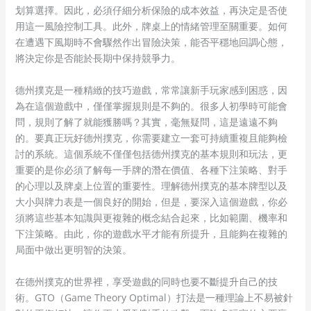
划算選擇。因此，必須仔細分析保險的成本效益，再決定是否使
用這一風險控制工具。此外，牌桌上的情緒管理至關重要。如何
在遭遇下風期時不會驟然作出冒險決策，能否平穩地回調心態，
將決定你是否能於長期中保持競爭力。
德州撲克是一種精緻的技巧遊戲，常常讓新手玩家感到困惑，因
為在這個遊戲中，僅僅掌握規則是不夠的。很多人初學時可能會
問，規則了解了就能獲勝嗎？其實，毫無疑問，這是遠遠不夠
的。要真正玩好德州撲克，你需要建立一套可持續重複且能夠檢
討的系統。這個系統不僅僅包括德州撲克的基本規則和玩法，更
重要的是你必須了解每一手牌的潛在價值、各種下注策略、對手
的心理以及牌桌上位置的重要性。理解德州撲克的基本牌型以及
大小與牌力表是一個良好的開始，但是，要深入這個遊戲，你必
須將這些基本知識與更複雜的概念結合起來，比如範圍、機率和
下注策略。由此，你的遊戲水平才能有所提升，且能夠在複雜的
局面中做出更明智的決策。
在德州撲克的世界裡，享受遊戲的同時也要不斷提升自己的技
術。GTO（Game Theory Optimal）打法是一種理論上不易被針