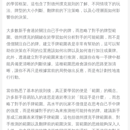
的學習框架。這包含了對德州撲克規則的了解、不同情境下的玩
法、牌型的大小判斷、翻牌前的下注策略，以及心理層面如何影
響你的決策。
大多數新手會過於關注自已手中的牌，而忽略了對手的牌型範
圍。德州撲克的關鍵在於學習如何分析對手的可能範圍，而不是
僅僅關注自己的牌。建立手牌範圍表是非常有幫助的，這可以幫
助你決策在不同的位置應該如何出牌以及如何進行加注或棄牌。
此外，透過建立對手的範圍來進行推測，能讓你在每一手牌中都
能具備更清晰的判斷依據。這種範圍思維會讓你的思路更加清
晰，讓你不再只是根據當前的局勢做出反應，而是有計劃性地進
行行動。
當你熟悉了基本的規則後，真正要學習的便是「範圍」的概念。
許多新手容易陷入的迷思是過於專注於「我這手是什麼」，而忽
略了對手的手牌範圍。高水平的玩家不僅僅是在思考自己手中牌
的強度，而是根據對手的行為來推測他可能持有的牌。建議新手
形成三維圖表來理解手牌範圍，這包括德州撲克手牌範圍表、對
手推測的範圍以及翻牌前的範圍決策。當範圍的思維能夠深入人