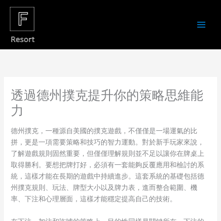
Skip
to
content
透過德州撲克提升你的策略思維能
力
德州撲克，一種源自美國的撲克遊戲，不僅僅是一場運氣的比
拼，更是一項需要策略和技巧的智力運動。對於新手玩家來說，
了解遊戲規則固然重要，但僅僅理解規則並不足以讓你在牌桌上
取得勝利。要想把牌打好，必須有一套能夠反覆應用和檢討的系
統，這樣才能在長期的遊戲中持續進步。這套系統的基礎包括德
州撲克規則、玩法、牌型大小以及牌力表，進而整合範圍、機
率、下注和心理層面，這樣才能穩定提高自己的技術。