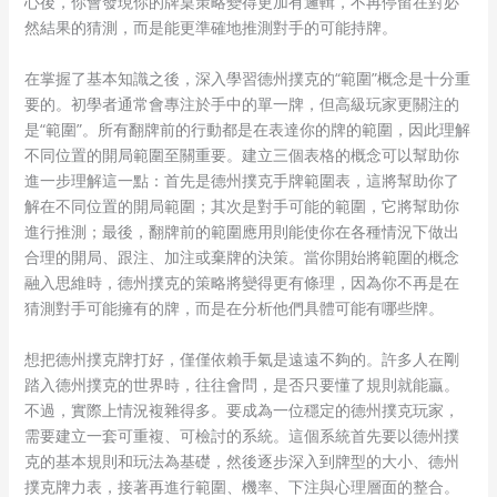
心後，你會發現你的牌桌策略變得更加有邏輯，不再停留在對必
然結果的猜測，而是能更準確地推測對手的可能持牌。
在掌握了基本知識之後，深入學習德州撲克的“範圍”概念是十分重
要的。初學者通常會專注於手中的單一牌，但高級玩家更關注的
是“範圍”。所有翻牌前的行動都是在表達你的牌的範圍，因此理解
不同位置的開局範圍至關重要。建立三個表格的概念可以幫助你
進一步理解這一點：首先是德州撲克手牌範圍表，這將幫助你了
解在不同位置的開局範圍；其次是對手可能的範圍，它將幫助你
進行推測；最後，翻牌前的範圍應用則能使你在各種情況下做出
合理的開局、跟注、加注或棄牌的決策。當你開始將範圍的概念
融入思維時，德州撲克的策略將變得更有條理，因為你不再是在
猜測對手可能擁有的牌，而是在分析他們具體可能有哪些牌。
想把德州撲克牌打好，僅僅依賴手氣是遠遠不夠的。許多人在剛
踏入德州撲克的世界時，往往會問，是否只要懂了規則就能贏。
不過，實際上情況複雜得多。要成為一位穩定的德州撲克玩家，
需要建立一套可重複、可檢討的系統。這個系統首先要以德州撲
克的基本規則和玩法為基礎，然後逐步深入到牌型的大小、德州
撲克牌力表，接著再進行範圍、機率、下注與心理層面的整合。