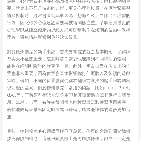
最後，心理素質的培養在德州撲克中往往被忽視，但它卻至關重
要。牌桌上不只是技術的比拼，更是心理的較量。在應對緊張與
情緒控制時，經常會看到玩家因為「想贏回來」而作出不理智的
行為，因此你的心理建設需要與技術同樣注重。了解德州撲克的
心理學以及建立健康的思維方式可以幫助你在短期的波動中保持
理智，避免情緒影響到你的決策質量。
對於德州撲克的新手來說，首先要掌握的就是基本概念。了解牌
型與大小至關重要，這意味著你需要快速識別不同牌型的強弱，
能夠在瞬間判斷誰的牌更勝一籌。此外，明白自己在牌桌上的位
置也非常重要，因為位置會直接影響你打什麼牌以及後續的遊戲
策略。例如，不同的位置會促使你在翻牌前選擇的起手牌範圍出
現明顯的差異。對於德州撲克中常用的術語，比如open、3bet、
cbet等，了解這些術語能讓你更容易閱讀策略文章和進行自我反
思。當然，市面上有許多德州撲克的教學書籍和練習應用程序，
若你能夠每天抽出固定時間進行練習，確實能讓你的進步更加迅
速。
最後，德州撲克的心理學同樣不容忽視。你可能會聽到關於德州
撲克保險的概念，這種保險實際上是將風險轉移，但並不一定是