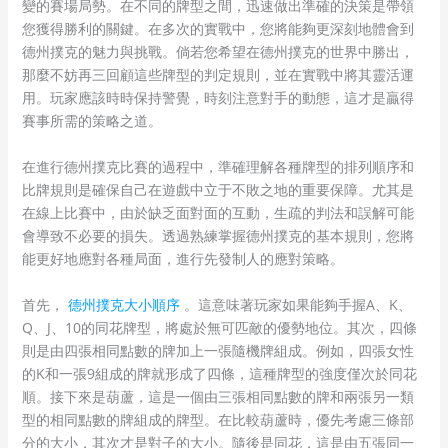
變的賽場局勢。在不同的牌型之間，迅速做出準確的決策是帶領
您獲得勝利的關鍵。在多次的實戰中，您將能夠更深刻地體會到
德州撲克的魅力與挑戰。倘若您希望在德州撲克的世界中勝出，
那麼不妨再三回顧這些牌型的判定規則，並在實戰中將其靈活運
用。玩家應該時時保持警覺，時刻注意對手的動態，這才是贏得
賽事所需的策略之道。
在進行德州撲克比賽的過程中，準確理解各種牌型的排列順序和
比牌規則是確保自己在遊戲中立于不敗之地的重要保障。尤其是
在線上比賽中，由於缺乏面對面的互動，生疏的判法和誤解可能
會導致不必要的損失。透過熟練掌握德州撲克的基本規則，您將
能更好地應對各種局面，進行先發制人的應對策略。
首先，
德州撲克大小順序
。這意味著玩家如果能夠手握A、K、
Q、J、10的同花牌型，將處於無可匹敵的優勢地位。其次，四條
則是由四張相同點數的牌加上一張隨機牌組成。例如，四張女性
的K和一張9組成的牌就形成了四條，這種牌型的強度僅次於同花
順。接下來是葫蘆，這是一個由三張相同點數的牌和兩張另一類
型的相同點數的牌組成的牌型。在比較葫蘆時，優先考慮三條部
分的大小，其次才是對子的大小。隨後是同花，這是由五張同一