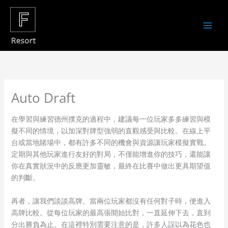
Skip
to
content
Auto Draft
在學習與練習德州撲克的過程中，建議每一位玩家多多練習與模
擬不同的情境，以加深對牌型強弱的直觀感受與比較。在線上平
台或當地賭場中，都有許多不同的機會與資源讓玩家模擬實戰。
定期與其他玩家進行友好的對局，不僅能增進你的技巧，還能讓
你在真實狀況中的反應更加靈敏，最終在比賽中做出更具期望值
的判斷。
再者，讓我們談談高牌。當兩位玩家都沒有任何對子時，便進入
高牌比較。從每位玩家的最高張開始比對，一直延伸下去，直到
分出勝負為止。在這裡特別需要注意的是，許多人誤以為花色也