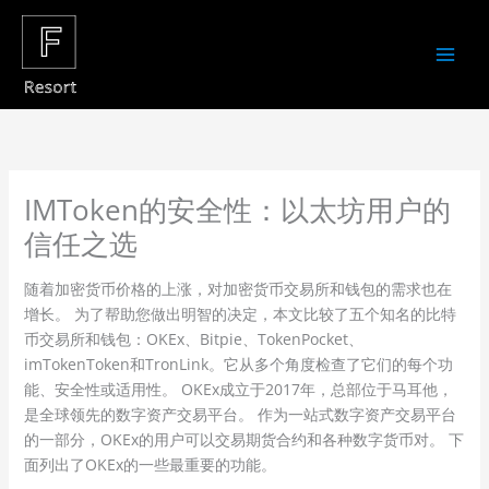
Skip
to
content
IMToken的安全性：以太坊用户的
信任之选
随着加密货币价格的上涨，对加密货币交易所和钱包的需求也在
增长。 为了帮助您做出明智的决定，本文比较了五个知名的比特
币交易所和钱包：OKEx、Bitpie、TokenPocket、
imTokenToken和TronLink。它从多个角度检查了它们的每个功
能、安全性或适用性。 OKEx成立于2017年，总部位于马耳他，
是全球领先的数字资产交易平台。 作为一站式数字资产交易平台
的一部分，OKEx的用户可以交易期货合约和各种数字货币对。 下
面列出了OKEx的一些最重要的功能。