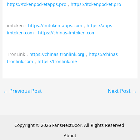
https://tokenpocketapps.pro
，
https://itokenpocket.pro
imtoken：
https://imtoken-apps.com
，
https://apps-
imtoken.com
，
https://chinas-imtoken.com
TronLink：
https://chinas-tronlink.org
，
https://chinas-
tronlink.com
，
https://tronlink.me
←
Previous Post
Next Post
→
Copyright © 2026 FansNextDoor. All Rights Reserved.
About