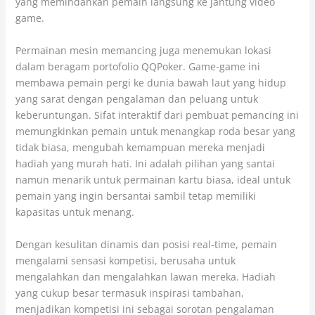
yang memindahkan pemain langsung ke jantung video
game.
Permainan mesin memancing juga menemukan lokasi
dalam beragam portofolio QQPoker. Game-game ini
membawa pemain pergi ke dunia bawah laut yang hidup
yang sarat dengan pengalaman dan peluang untuk
keberuntungan. Sifat interaktif dari pembuat pemancing ini
memungkinkan pemain untuk menangkap roda besar yang
tidak biasa, mengubah kemampuan mereka menjadi
hadiah yang murah hati. Ini adalah pilihan yang santai
namun menarik untuk permainan kartu biasa, ideal untuk
pemain yang ingin bersantai sambil tetap memiliki
kapasitas untuk menang.
Dengan kesulitan dinamis dan posisi real-time, pemain
mengalami sensasi kompetisi, berusaha untuk
mengalahkan dan mengalahkan lawan mereka. Hadiah
yang cukup besar termasuk inspirasi tambahan,
menjadikan kompetisi ini sebagai sorotan pengalaman