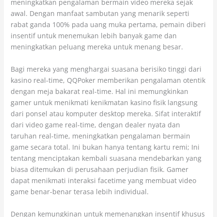
meningkatkan pengalaman bermain video mereka sejak
awal. Dengan manfaat sambutan yang menarik seperti
rabat ganda 100% pada uang muka pertama, pemain diberi
insentif untuk menemukan lebih banyak game dan
meningkatkan peluang mereka untuk menang besar.
Bagi mereka yang menghargai suasana berisiko tinggi dari
kasino real-time, QQPoker memberikan pengalaman otentik
dengan meja bakarat real-time. Hal ini memungkinkan
gamer untuk menikmati kenikmatan kasino fisik langsung
dari ponsel atau komputer desktop mereka. Sifat interaktif
dari video game real-time, dengan dealer nyata dan
taruhan real-time, meningkatkan pengalaman bermain
game secara total. Ini bukan hanya tentang kartu remi; Ini
tentang menciptakan kembali suasana mendebarkan yang
biasa ditemukan di perusahaan perjudian fisik. Gamer
dapat menikmati interaksi facetime yang membuat video
game benar-benar terasa lebih individual.
Dengan kemungkinan untuk memenangkan insentif khusus