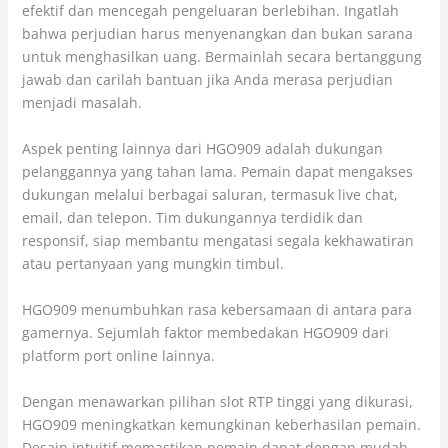
efektif dan mencegah pengeluaran berlebihan. Ingatlah
bahwa perjudian harus menyenangkan dan bukan sarana
untuk menghasilkan uang. Bermainlah secara bertanggung
jawab dan carilah bantuan jika Anda merasa perjudian
menjadi masalah.
Aspek penting lainnya dari HGO909 adalah dukungan
pelanggannya yang tahan lama. Pemain dapat mengakses
dukungan melalui berbagai saluran, termasuk live chat,
email, dan telepon. Tim dukungannya terdidik dan
responsif, siap membantu mengatasi segala kekhawatiran
atau pertanyaan yang mungkin timbul.
HGO909 menumbuhkan rasa kebersamaan di antara para
gamernya. Sejumlah faktor membedakan HGO909 dari
platform port online lainnya.
Dengan menawarkan pilihan slot RTP tinggi yang dikurasi,
HGO909 meningkatkan kemungkinan keberhasilan pemain.
Desain intuitif memastikan pemain dapat dengan mudah