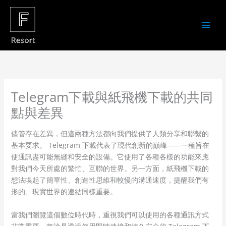
Skip
to
content
Telegram下載與紙飛機下載的共同
點與差異
儘管存在差異，但這兩種方法都向我們提供了人類分享和聯繫的
基本要求。 Telegram 下載代表了現代創新的巔峰——一種旨在
使通訊盡可能無縫和安全的設備。它使用了各種各樣的功能來應
對我們今天所處的繁忙、互聯的世界。另一方面，紙飛機下載的
想法喚起了簡單性、創造性思維和較慢的溝通速度，提醒我們有
形的、現實世界的連結同樣重要。
當我們瀏覽這個數位時代時，重視我們可以使用的各種通訊方式