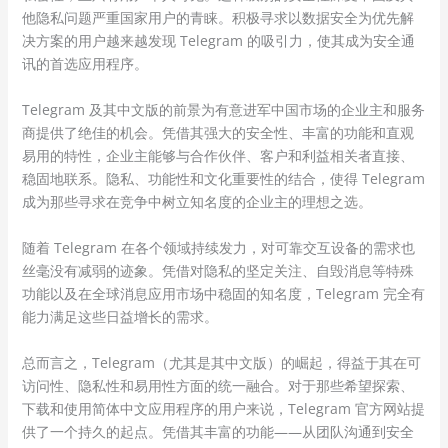
他隐私问题严重国家用户的青睐。积极寻求以数据安全为优先解
决方案的用户越来越发现 Telegram 的吸引力，使其成为安全通
讯的首选应用程序。
Telegram 及其中文版的前景为有意进军中国市场的企业主和服务
商提供了绝佳的机会。凭借其强大的安全性、丰富的功能和直观
易用的特性，企业主能够与合作伙伴、客户和利益相关者直接、
稳固地联系。隐私、功能性和文化重要性的结合，使得 Telegram
成为那些寻求在竞争中树立知名度的企业主的理想之选。
随着 Telegram 在各个领域持续发力，对可靠交互设备的需求也
丝毫没有减弱的迹象。凭借对隐私的坚定关注、自毁消息等特殊
功能以及在全球消息应用市场中稳固的知名度，Telegram 完全有
能力满足这些日益增长的需求。
总而言之，Telegram（尤其是其中文版）的崛起，得益于其在可
访问性、隐私性和易用性方面的统一融合。对于那些希望探索、
下载和使用简体中文应用程序的用户来说，Telegram 官方网站提
供了一个持久的起点。凭借其丰富的功能——从团队沟通到安全