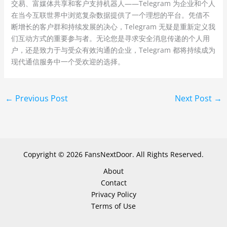
交易、富媒体共享和客户支持机器人——Telegram 为企业和个人
在当今互联世界中浏览复杂数据提供了一个理想的平台。凭借不
断增长的客户群和持续发展的决心，Telegram 无疑是重新定义我
们互动方式的重要参与者。无论您是寻求安全消息传递的个人用
户，还是致力于与受众有效沟通的企业，Telegram 都将持续成为
现代通信服务中一个受欢迎的选择。
←
Previous Post
Next Post
→
Copyright © 2026 FansNextDoor. All Rights Reserved.
About
Contact
Privacy Policy
Terms of Use